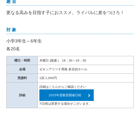
趣 旨
更なる高みを目指す子におススメ。ライバルに差をつけろ！
対 象
小学3年生～6年生
各20名
曜日・時間
木曜日 (隔週 ) 18：30～19：30
会場
ゼオンアリーナ周南 多目的ホール
受講料
1回 1,000円
詳細はこちらからご確認ください
詳細
2025年度教室開催日程
※日程は変更する場合がございます。