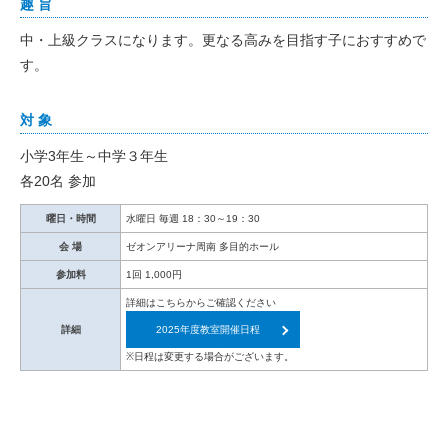
趣 旨
中・上級クラスになります。更なる高みを目指す子におすすめで
す。
対 象
小学3年生～中学３年生
各20名 参加
曜日・時間
水曜日 毎週 18：30～19：30
会 場
ゼオンアリーナ周南 多目的ホール
参加料
1回 1,000円
詳細はこちらからご確認ください
詳細
2025年度教室開催日程
※日程は変更する場合がございます。